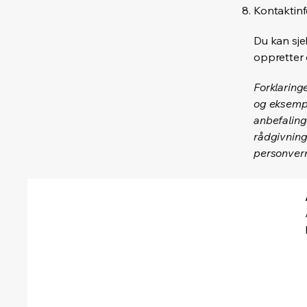
Kontaktin
Du kan sje
oppretter
Forklaring
og eksempl
anbefaling
rådgivning
personvern