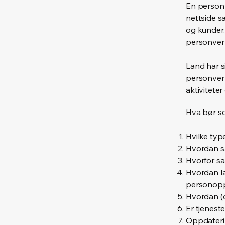
En personv
nettside s
og kunder.
personver
Land har s
personvern
aktivitete
Hva bør s
Hvilke typ
Hvordan s
Hvorfor sa
Hvordan la
personopp
Hvordan (
Er tjenest
Oppdateri