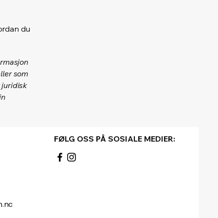
ordan du
formasjon
eller som
juridisk
in
FØLG OSS PÅ SOSIALE MEDIER:
n.no