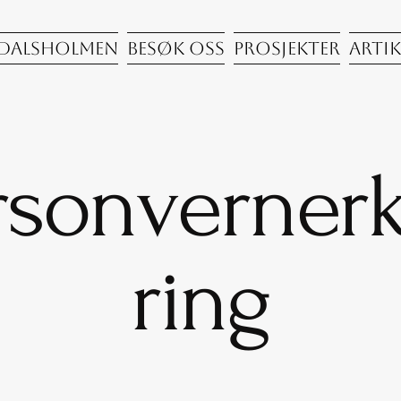
dalsholmen
Besøk oss
Prosjekter
Artik
rsonverner
ring