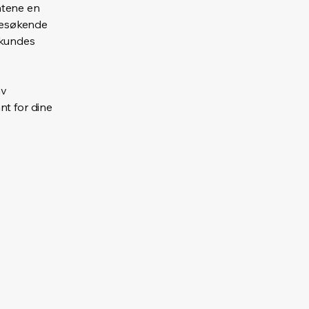
åtene en
 besøkende
 kundes
av
nt for dine