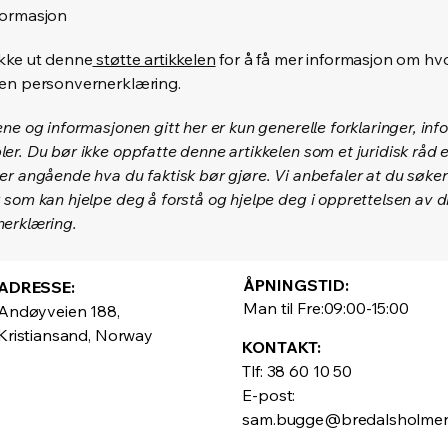
formasjon
kke ut denne
støtte artikkelen
for å få mer informasjon om hv
 en personvernerklæring.
ene og informasjonen gitt her er kun generelle forklaringer, in
er. Du bør ikke oppfatte denne artikkelen som et juridisk råd 
er angående hva du faktisk bør gjøre. Vi anbefaler at du søker 
 som kan hjelpe deg å forstå og hjelpe deg i opprettelsen av d
erklæring.
ÅPNINGSTID:
ADRESSE:
Man til Fre:09:00-15:00
Andøyveien 188,
Kristiansand, Norway
KONTAKT:
Tlf: 38 60 10 50
E-post:
sam.bugge@bredalsholme