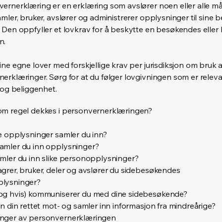
ernerklæring er en erklæring som avslører noen eller alle m
amler, bruker, avslører og administrerer opplysninger til sine
 Den oppfyller et lovkrav for å beskytte en besøkendes eller
n.
ine egne lover med forskjellige krav per jurisdiksjon om bruk 
erklæringer. Sørg for at du følger lovgivningen som er releva
r og beliggenhet.
om regel dekkes i personvernerklæringen?
e opplysninger samler du inn?
amler du inn opplysninger?
mler du inn slike personopplysninger?
grer, bruker, deler og avslører du sidebesøkendes
lysninger?
og hvis) kommuniserer du med dine sidebesøkende?
en din rettet mot- og samler inn informasjon fra mindreårige?
nger av personvernerklæringen