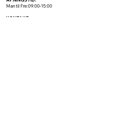
Man til Fre:09:00-15:00
KONTAKT:
Tlf:
38 60 10 50
E-post:
sam.bugge@bredalsholmen.no
FØLG OSS PÅ SOSIALE
MEDIER: