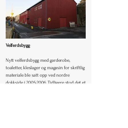
Velferdsbygg
Nytt velferdsbygg med garderobe,
toaletter, kleslager og magasin for skriftlig
materiale ble satt opp ved nordre
dokkside i
2005-2006
. Tidligere stod det et
eldre lagerbygg her, med riggeloft. Dette
gikk tapt i brann tidlig på 1990-tallet.
Platehall og spantebygg