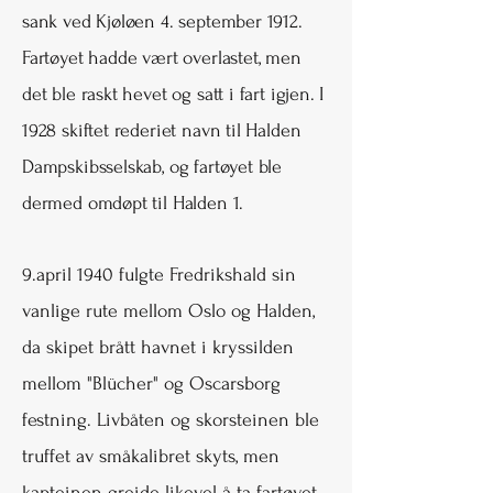
sank ved Kjøløen 4. september 1912.
Fartøyet hadde vært overlastet, men
det ble raskt hevet og satt i fart igjen. I
1928 skiftet rederiet navn til Halden
Dampskibsselskab, og fartøyet ble
dermed omdøpt til Halden 1.
9.april 1940 fulgte Fredrikshald sin
vanlige rute mellom Oslo og Halden,
da skipet brått havnet i kryssilden
mellom "Blücher" og Oscarsborg
festning. Livbåten og skorsteinen ble
truffet av småkalibret skyts, men
kapteinen greide likevel å ta fartøyet