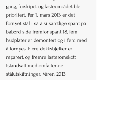
gang, forskipet og lasteområdet ble
prioritert. Per 1. mars 2013 er det
fornyet stål i så å si samtlige spant på
babord side fremfor spant 18, fem
hudplater er demontert og i ferd med
å fornyes. Flere dekksbjelker er
reparert, og fremre lasteromskott
istandsatt med omfattende
stålutskiftninger. Våren 2013
ferdigstilles lasteområdet, før man tar
fatt på de omfattende arbeidene i
maskinområdet og akterskipet.
I 2015 ble lugarområdet demontert. Det
ble avdekket store rustskader i
skuteskiden og på spant og kneplater.